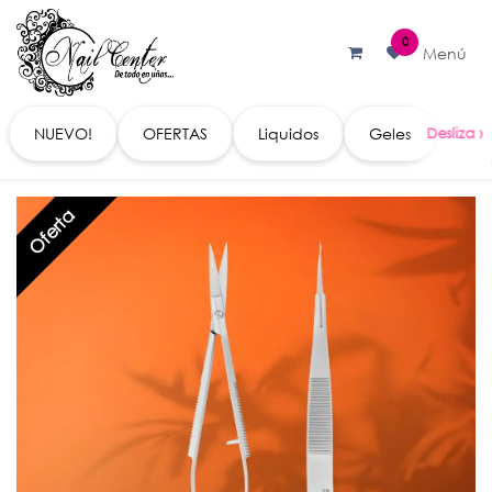
Ir al contenido
0
Menú
NUEVO!
OFERTAS
Liquidos
Geles
Acc
Oferta