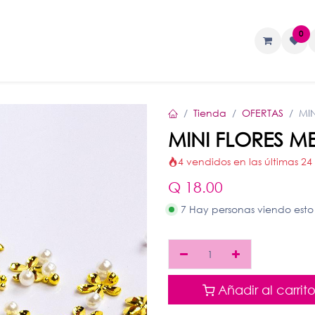
0
TAS
Liquidos
Geles
Accesorios
Tienda
OFERTAS
MI
MINI FLORES M
4 vendidos en las últimas 24
Q
18.00
7 Hay personas viendo esto
Añadir al carrit