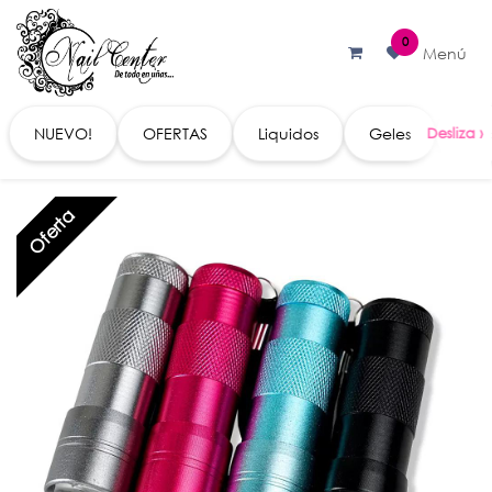
Ir al contenido
0
Menú
NUEVO!
OFERTAS
Liquidos
Geles
Acc
Oferta