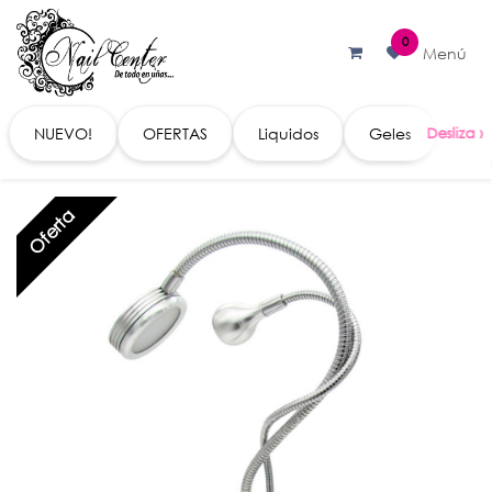
Ir al contenido
0
Menú
NUEVO!
OFERTAS
Liquidos
Geles
Acc
Oferta