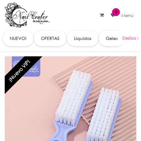
Ir al contenido
0
Menú
NUEVO!
OFERTAS
Liquidos
Geles
Acc
¡Nuevo VIP!