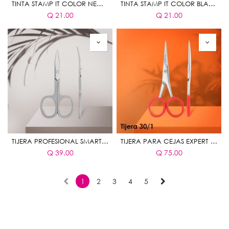
TINTA STAMP IT COLOR NEGRO
TINTA STAMP IT COLOR BLANCO
Q
21.00
Q
21.00
TIJERA PROFESIONAL SMART 30 TIPO 1
TIJERA PARA CEJAS EXPERT 30 TIPO 1
Q
39.00
Q
75.00
1
2
3
4
5
Enlaces útiles