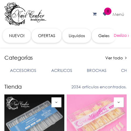
Ir al contenido
0
Menú
NUEVO!
OFERTAS
Liquidos
Geles
Acc
Categorías
Ver todo
ACCESORIOS
ACRILICOS
BROCHAS
CHA
Tienda
2034 artículos encontrados.