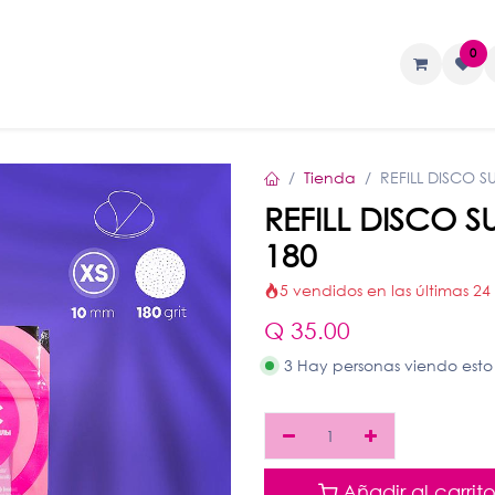
0
TAS
Liquidos
Geles
Accesorios
Tienda
REFILL DISCO 
REFILL DISCO 
180
5 vendidos en las últimas 24
Q
35.00
3 Hay personas viendo esto
Añadir al carrit