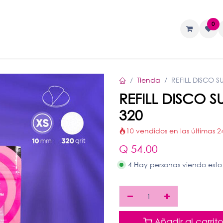
0
TAS
Liquidos
Geles
Accesorios
Tienda
REFILL DISCO 
REFILL DISCO 
320
10 vendidos en las últimas 2
Q
54.00
4 Hay personas viendo esto
Añadir al carrit