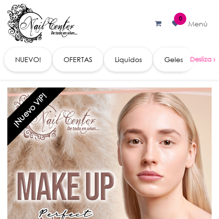
Ir al contenido
0
Menú
NUEVO!
OFERTAS
Liquidos
Geles
Acc
¡Nuevo VIP!