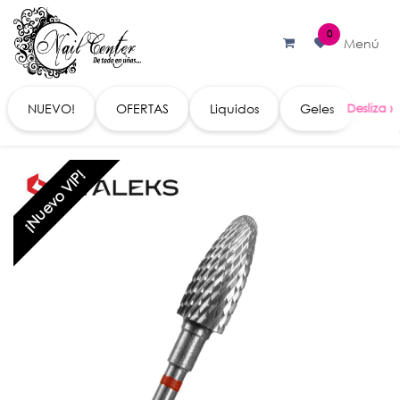
Ir al contenido
0
Menú
NUEVO!
OFERTAS
Liquidos
Geles
Acc
¡Nuevo VIP!