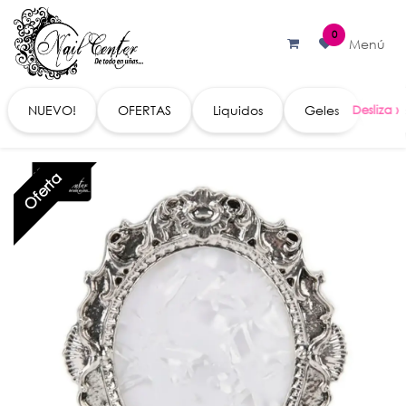
Ir al contenido
0
Menú
NUEVO!
OFERTAS
Liquidos
Geles
Acc
Oferta