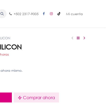
+502 2317-9005
Mi cuenta
ILICON
ILICON
 horas
 ahora mismo.
o
Comprar ahora