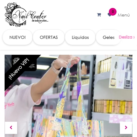
Ir al contenido
0
Menú
NUEVO!
OFERTAS
Liquidos
Geles
Acc
¡Nuevo VIP!