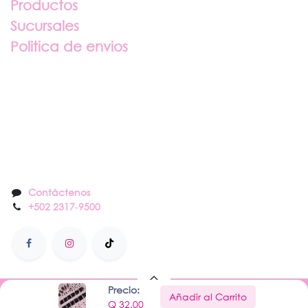
Productos
Sucursales
Politica de envios
Sobre nosotros
Contáctenos
Contáctenos
+502 2317
-
9500
Precio:
Añadir al Carrito
Hecho con
por Nail Center
Q
32.00