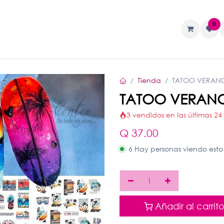
0
TAS
Liquidos
Geles
Accesorios
Tienda
TATOO VERANO
TATOO VERANO
3 vendidos en las últimas 24
Q
37.00
6 Hay personas viendo esto
Añadir al carrit