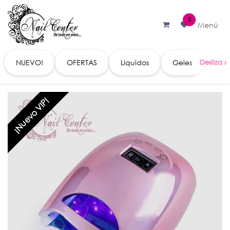
Ir al contenido
0
Menú
NUEVO!
OFERTAS
Liquidos
Geles
Acc
¡Nuevo VIP!