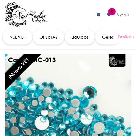
Ir al contenido
0
Menú
NUEVO!
OFERTAS
Liquidos
Geles
Acc
¡Nuevo VIP!