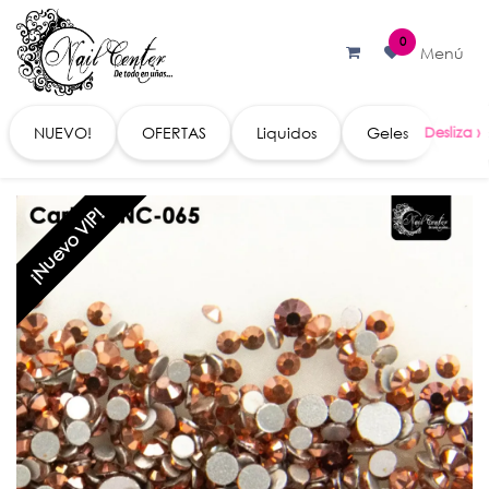
Ir al contenido
0
Menú
NUEVO!
OFERTAS
Liquidos
Geles
Acc
¡Nuevo VIP!