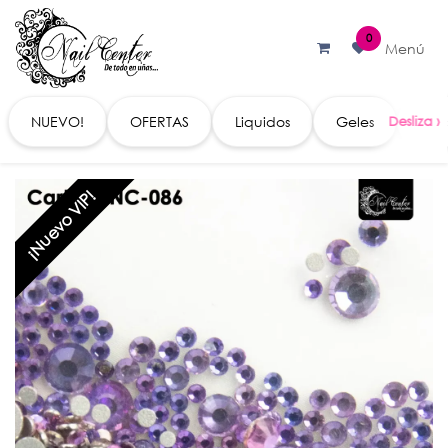
Ir al contenido
0
Menú
NUEVO!
OFERTAS
Liquidos
Geles
Acc
¡Nuevo VIP!