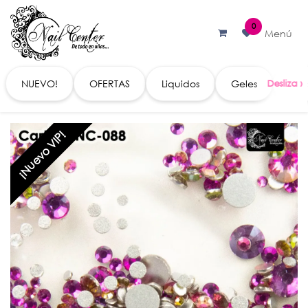
Ir al contenido
0
Menú
NUEVO!
OFERTAS
Liquidos
Geles
Acc
¡Nuevo VIP!