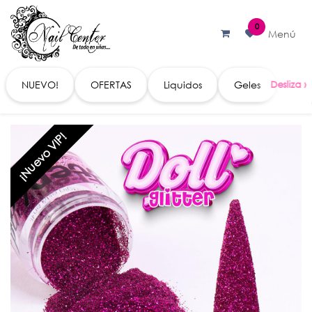
Ir al contenido
0
Menú
NUEVO!
OFERTAS
Liquidos
Geles
Acc
¡Nuevo VIP!