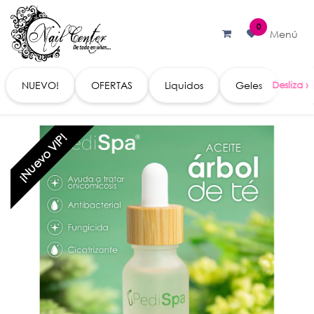
Ir al contenido
0
Menú
NUEVO!
OFERTAS
Liquidos
Geles
Acc
¡Nuevo VIP!