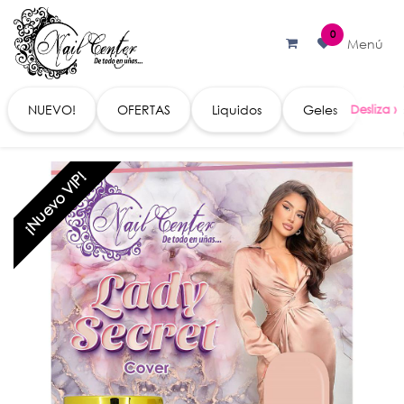
Ir al contenido
0
Menú
NUEVO!
OFERTAS
Liquidos
Geles
Acc
¡Nuevo VIP!