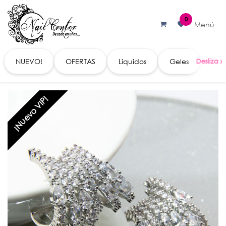
Ir al contenido
0
Menú
NUEVO!
OFERTAS
Liquidos
Geles
Acc
¡Nuevo VIP!