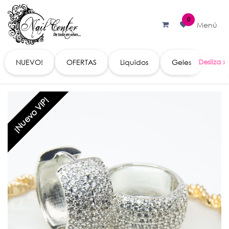
Ir al contenido
0
Menú
NUEVO!
OFERTAS
Liquidos
Geles
Acc
¡Nuevo VIP!