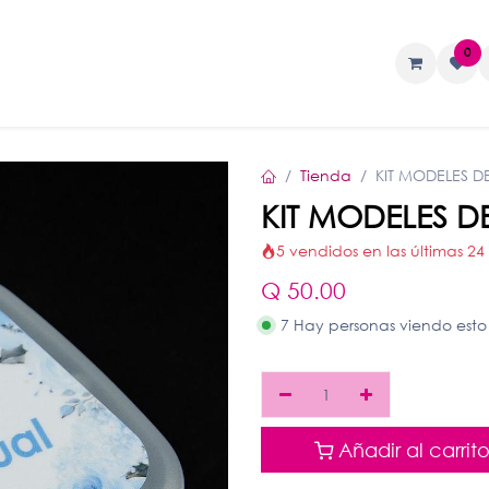
0
TAS
Liquidos
Geles
Accesorios
Tienda
KIT MODELES DE
KIT MODELES DE
5 vendidos en las últimas 24
Q
50.00
7 Hay personas viendo esto
Añadir al carrit