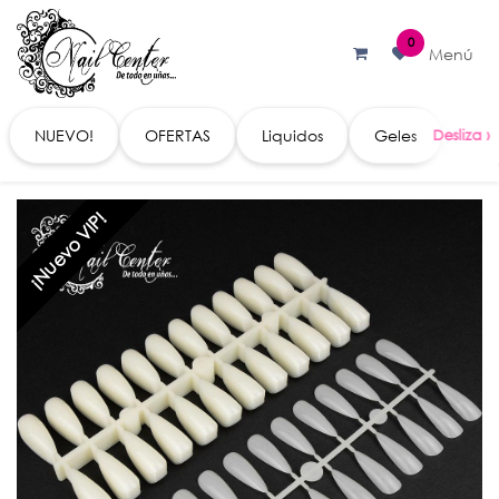
Ir al contenido
0
Menú
NUEVO!
OFERTAS
Liquidos
Geles
Acc
¡Nuevo VIP!