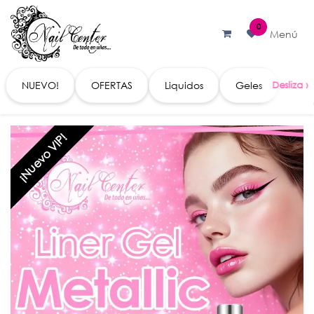
Ir al contenido
0
Menú
NUEVO!
OFERTAS
Liquidos
Geles
Acc
¡Nuevo VIP!