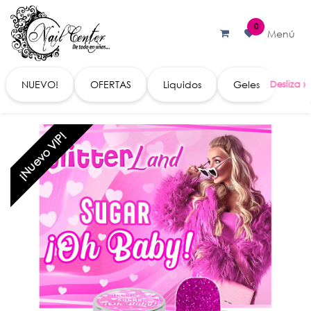
Ir al contenido
0
Menú
NUEVO!
OFERTAS
Liquidos
Geles
Acc
¡Nuevo VIP!