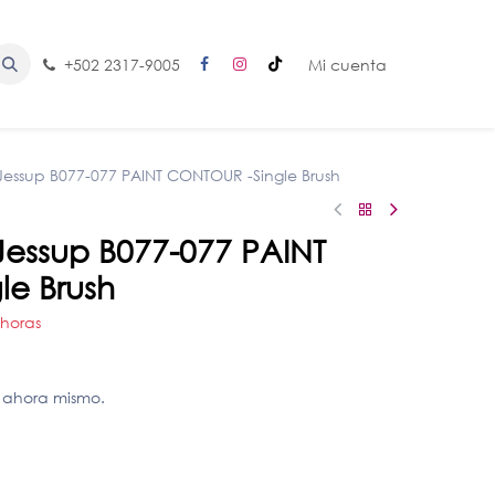
+502 2317-9005
Mi cuenta
essup B077-077 PAINT CONTOUR -Single Brush
essup B077-077 PAINT
e Brush
 horas
 ahora mismo.