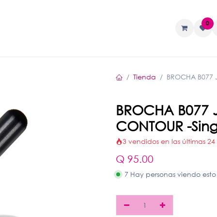
0
TAS
Liquidos
Geles
Accesorios
Tienda
BROCHA B077 J
BROCHA B077 J
CONTOUR -Singl
3 vendidos en las últimas 24
Q
95.00
7 Hay personas viendo esto