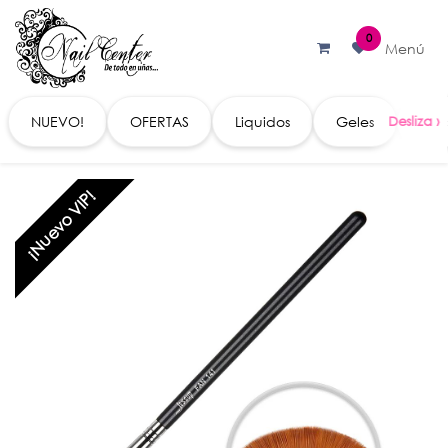
Ir al contenido
0
Menú
NUEVO!
OFERTAS
Liquidos
Geles
Acc
¡Nuevo VIP!