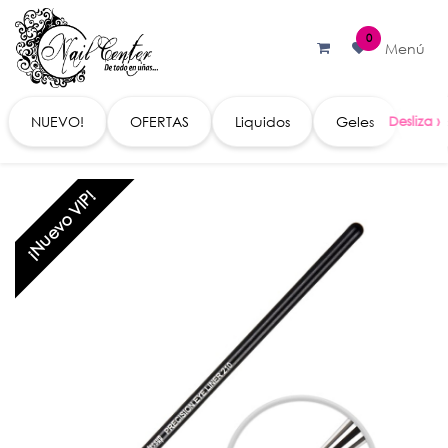
Ir al contenido
0
Menú
NUEVO!
OFERTAS
Liquidos
Geles
Acc
¡Nuevo VIP!