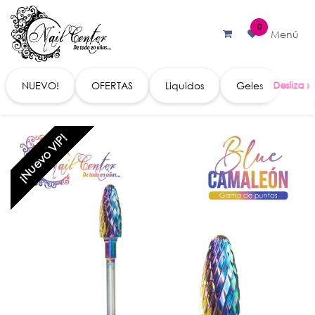
Ir al contenido
0
Menú
NUEVO!
OFERTAS
Liquidos
Geles
Acc
¡Nuevo VIP!