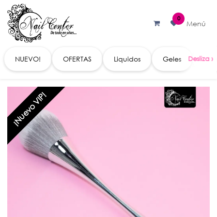
Ir al contenido
0
Menú
NUEVO!
OFERTAS
Liquidos
Geles
Acc
¡Nuevo VIP!