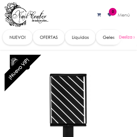
Ir al contenido
0
Menú
NUEVO!
OFERTAS
Liquidos
Geles
Acc
¡Nuevo VIP!