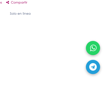
os
Compartir
Solo en linea