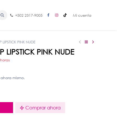
+502 2317-9005
Mi cuenta
 LIPSTICK PINK NUDE
P LIPSTICK PINK NUDE
 horas
 ahora mismo.
o
Comprar ahora