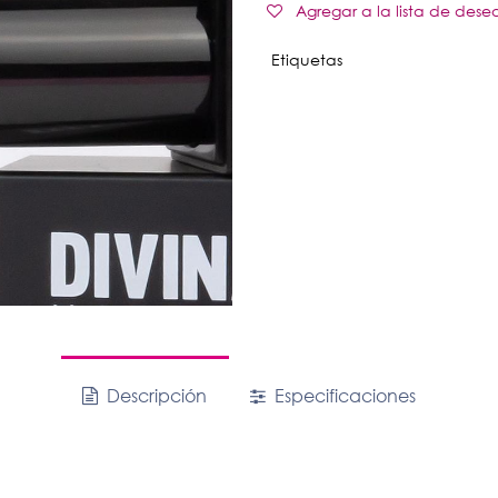
Agregar a la lista de dese
Etiquetas
Descripción
Especificaciones