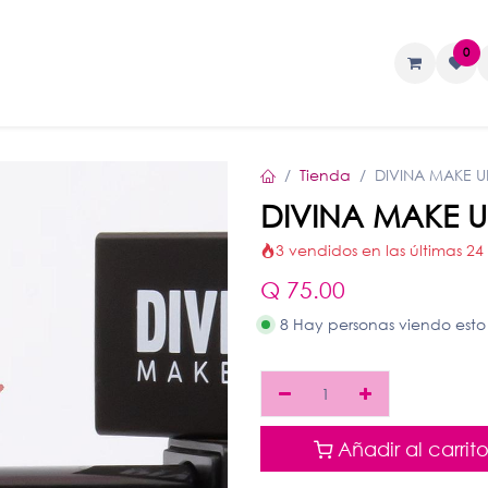
0
TAS
Liquidos
Geles
Accesorios
Tienda
DIVINA MAKE UP
DIVINA MAKE U
3 vendidos en las últimas 24
Q
75.00
8 Hay personas viendo esto
Añadir al carrit