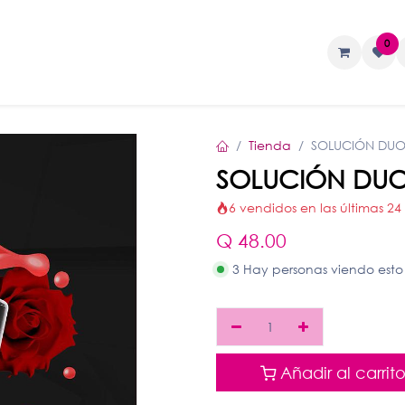
0
TAS
Liquidos
Geles
Accesorios
Tienda
SOLUCIÓN DUO
SOLUCIÓN DUO
6 vendidos en las últimas 24
Q
48.00
3 Hay personas viendo esto
Añadir al carrit