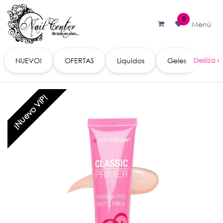
Ir al contenido
0
Menú
NUEVO!
OFERTAS
Liquidos
Geles
Acc
¡Nuevo VIP!