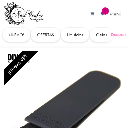
Ir al contenido
0
Menú
NUEVO!
OFERTAS
Liquidos
Geles
Acc
¡Nuevo VIP!