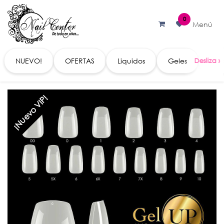
Ir al contenido
0
Menú
NUEVO!
OFERTAS
Liquidos
Geles
Acc
¡Nuevo VIP!