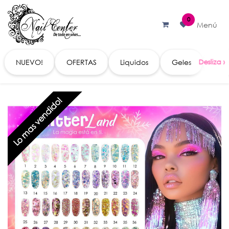
Ir al contenido
0
Menú
NUEVO!
OFERTAS
Liquidos
Geles
Acc
Lo mas vendido!