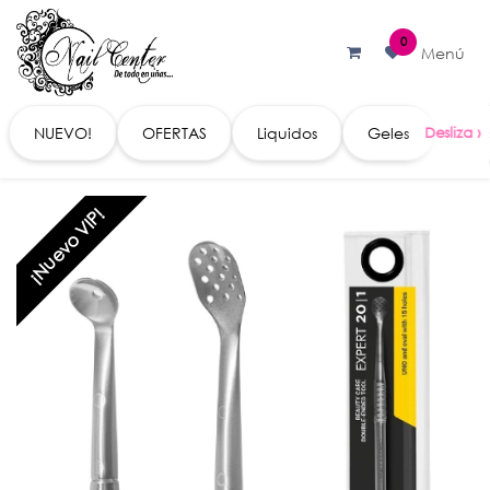
Ir al contenido
0
Menú
NUEVO!
OFERTAS
Liquidos
Geles
Acc
¡Nuevo VIP!