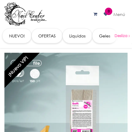
Ir al contenido
0
Menú
NUEVO!
OFERTAS
Liquidos
Geles
Acc
¡Nuevo VIP!