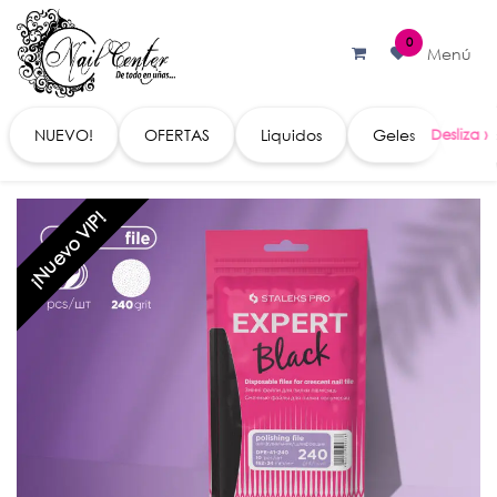
Ir al contenido
0
Menú
NUEVO!
OFERTAS
Liquidos
Geles
Acc
¡Nuevo VIP!