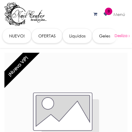
Ir al contenido
0
Menú
NUEVO!
OFERTAS
Liquidos
Geles
Acc
¡Nuevo VIP!