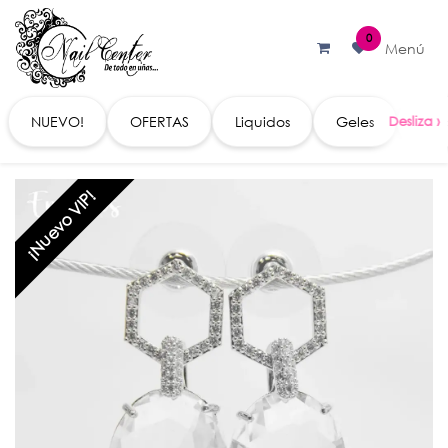
Ir al contenido
0
Menú
NUEVO!
OFERTAS
Liquidos
Geles
Acc
¡Nuevo VIP!