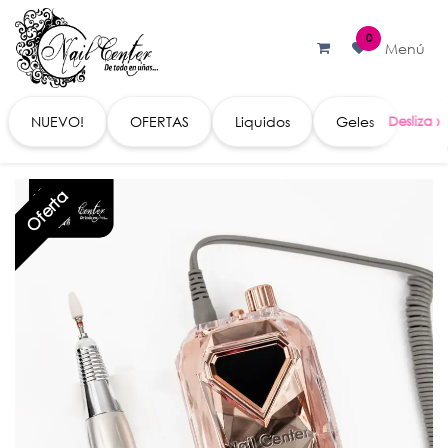
Ir al contenido
0
Menú
NUEVO!
OFERTAS
Liquidos
Geles
Acc
Oferta