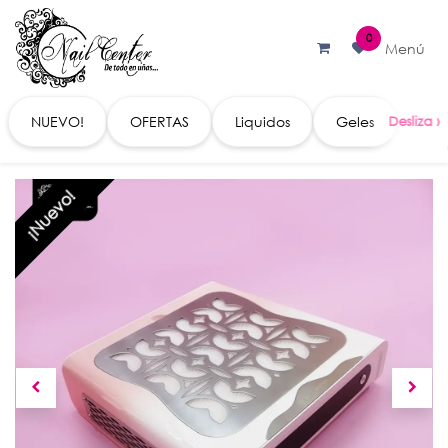
Ir al contenido
0
Menú
NUEVO!
OFERTAS
Liquidos
Geles
Acc
¡Nuevo!