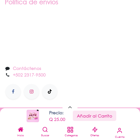
Politica de envios
Sobre nosotros
Contáctenos
Contáctenos
+502 2317
-
9500
Precio:
Añadir al Carrito
Hecho con
por Nail Center
Q
25.00
Con la tecnología de
- El mejor
Comercio
electrónico de código abierto
Inicio
Buscar
Categorias
Ofertas
Cuenta