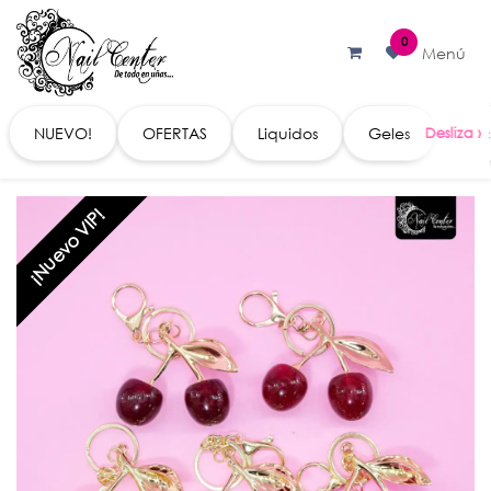
Ir al contenido
0
Menú
NUEVO!
OFERTAS
Liquidos
Geles
Acc
¡Nuevo VIP!