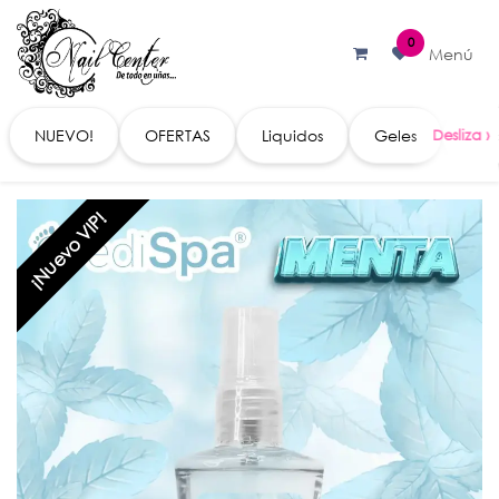
Ir al contenido
0
Menú
NUEVO!
OFERTAS
Liquidos
Geles
Acc
¡Nuevo VIP!